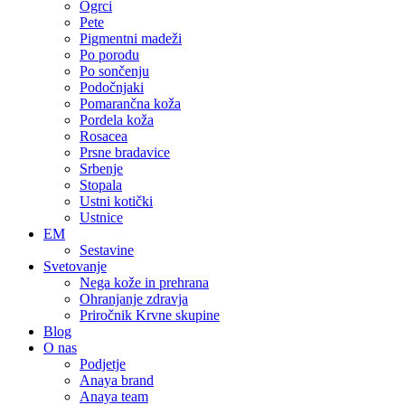
Ogrci
Pete
Pigmentni madeži
Po porodu
Po sončenju
Podočnjaki
Pomarančna koža
Pordela koža
Rosacea
Prsne bradavice
Srbenje
Stopala
Ustni kotički
Ustnice
EM
Sestavine
Svetovanje
Nega kože in prehrana
Ohranjanje zdravja
Priročnik Krvne skupine
Blog
O nas
Podjetje
Anaya brand
Anaya team