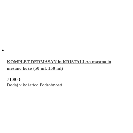
KOMPLET DERMASAN in KRISTALL za mastno in
mešano kožo (
50 ml
,
150 ml
)
71,80
€
Dodaj v košarico
Podrobnosti
Odlična kombinacija za nego občutljive, mastne/mešane kože nagnjene k vnetju in
nastanku aken. Spodbuja normalno delovanje kože in njeno globinsko obnavljanje ter
jo oskrbi z vsem potrebnim za učinkovito delovanje obrambnih mehanizmov.
Več…