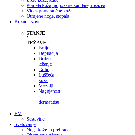
Pordela koža, popokane kapilare, rosacea
Videz pomarančne kože
Utrujene noge, stopala
Kožne težave
STANJE
/
TEŽAVE
Britje
Depilacija
Dolgo
ležanje
Gube
Luščeča
koža
Mozolji
Nagnjenost
k
dermatitisu
EM
Sestavine
Svetovanje
Nega kože in prehrana