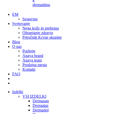
k
dermatitisu
EM
Sestavine
Svetovanje
Nega kože in prehrana
Ohranjanje zdravja
Priročnik Krvne skupine
Blog
O nas
Podjetje
Anaya brand
Anaya team
Prodajna mesta
Kontakt
FAQ
Izdelki
VSI IZDELKI
Dermasan
Dermalan
Dermadol