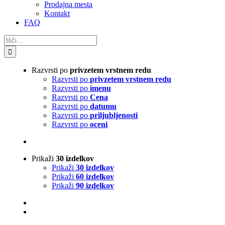
Prodajna mesta
Kontakt
FAQ
Search
for:
Razvrsti po
privzetem vrstnem redu
Razvrsti po
privzetem vrstnem redu
Razvrsti po
imenu
Razvrsti po
Cena
Razvrsti po
datumu
Razvrsti po
priljubljenosti
Razvrsti po
oceni
Prikaži
30 izdelkov
Prikaži
30 izdelkov
Prikaži
60 izdelkov
Prikaži
90 izdelkov