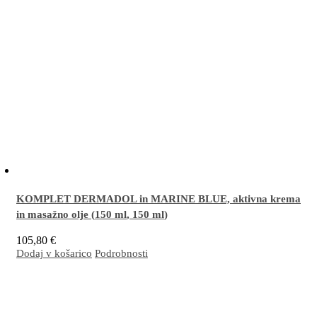
KOMPLET DERMADOL in MARINE BLUE, aktivna krema
in masažno olje (
150 ml
,
150 ml
)
105,80
€
Dodaj v košarico
Podrobnosti
Odlična kombinacija za masaže, lajšanje težav v predelih mišic in sklepov ter
pomirjanje utrujenih, težkih in nemirnih nog/stopal.
Več…