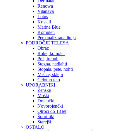
Dermatan
Renowa
Vitanaya
Lotus
Kristall
Marine Blue
Kompleti
Personalizirana linija
PODROČJE TELESA
Obraz
Roke, komolci
Prsi, trebuh
Stegna, nadlahti
Stopala, pete, nohti
Mišice, sklepi
Celotno telo
UPORABNIKI
Ženske
Moški
Dojenčki
Novorojenčki
Otroci do 18 let
Športniki
Starejši
OSTALO