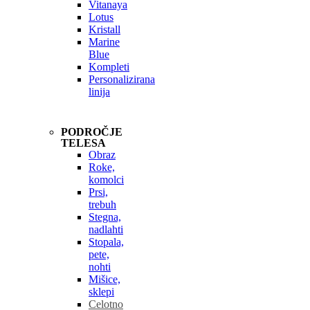
Vitanaya
Lotus
Kristall
Marine
Blue
Kompleti
Personalizirana
linija
PODROČJE
TELESA
Obraz
Roke,
komolci
Prsi,
trebuh
Stegna,
nadlahti
Stopala,
pete,
nohti
Mišice,
sklepi
Celotno