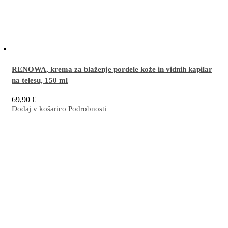
RENOWA, krema za blaženje pordele kože in vidnih kapilar
na telesu,
150 ml
69,90
€
Dodaj v košarico
Podrobnosti
Z EM
aktivirana krema za intenzivno dnevno in nočno nego pordele kože in/ali kože
®
z vidnimi kapilarami na telesu.
Več…