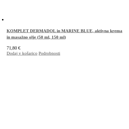
KOMPLET DERMADOL in MARINE BLUE, aktivna krema
in masažno olje (
50 ml
,
150 ml
)
71,80
€
Dodaj v košarico
Podrobnosti
Odlična kombinacija za masaže, lajšanje težav v predelih mišic in sklepov ter
pomirjanje utrujenih, težkih in nemirnih nog/stopal.
Več…