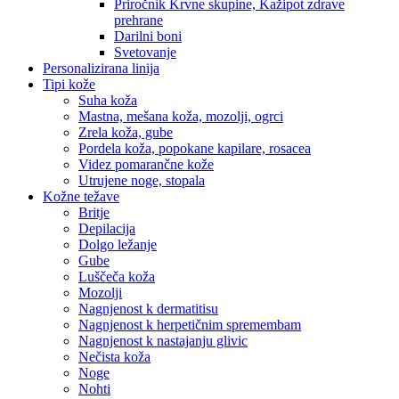
Priročnik Krvne skupine, Kažipot zdrave
prehrane
Darilni boni
Svetovanje
Personalizirana linija
Tipi kože
Suha koža
Mastna, mešana koža, mozolji, ogrci
Zrela koža, gube
Pordela koža, popokane kapilare, rosacea
Videz pomarančne kože
Utrujene noge, stopala
Kožne težave
Britje
Depilacija
Dolgo ležanje
Gube
Luščeča koža
Mozolji
Nagnjenost k dermatitisu
Nagnjenost k herpetičnim spremembam
Nagnjenost k nastajanju glivic
Nečista koža
Noge
Nohti