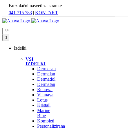
Skip
Brezplačni nasveti za stranke
to
041 715 783
|
KONTAKT
content
Search
for:
Izdelki
VSI
IZDELKI
Dermasan
Dermalan
Dermadol
Dermatan
Renowa
Vitanaya
Lotus
Kristall
Marine
Blue
Kompleti
Personalizirana