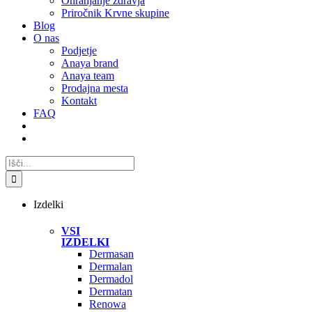
Ohranjanje zdravja
Priročnik Krvne skupine
Blog
O nas
Podjetje
Anaya brand
Anaya team
Prodajna mesta
Kontakt
FAQ
Search
for:
Izdelki
VSI
IZDELKI
Dermasan
Dermalan
Dermadol
Dermatan
Renowa