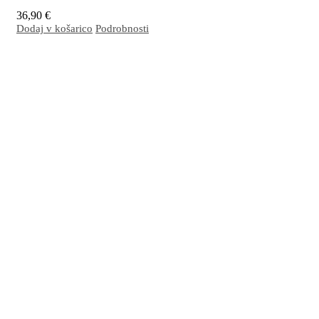
36,90
€
Dodaj v košarico
Podrobnosti
Z EM
aktivirano olje je idealno za (športne) masaže vseh vrst, tudi za profesionalno
®
uporabo. Spodbuja cirkulacijo in regeneracijo kože, jo poživlja in nudi občutek
ugodja. Pomirja in sprošča težke, utrujene noge in stopala. Po masaži se hitro vpije,
kože ne masti in jo ohranja mehko in gladko.
Več…