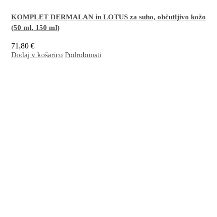
KOMPLET DERMALAN in LOTUS za suho, občutljivo kožo
(
50 ml
,
150 ml
)
71,80
€
Dodaj v košarico
Podrobnosti
Odlična kombinacija za učinkovito nego suhe, občutljive, razdražene in/ali luščeče se
kože nagnjene k dermatitisu – na obrazu in telesu (nadlahti, komolci, goleni, kolena,
stopala, pete). Nepogrešljiva je za nego po sončenju.
Več…