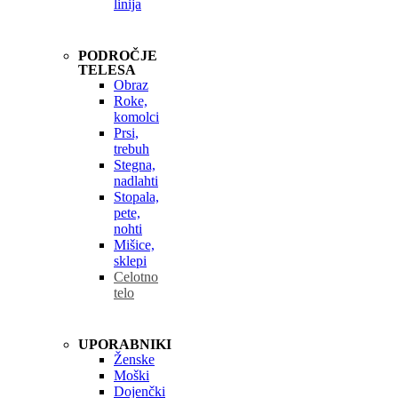
linija
PODROČJE
TELESA
Obraz
Roke,
komolci
Prsi,
trebuh
Stegna,
nadlahti
Stopala,
pete,
nohti
Mišice,
sklepi
Celotno
telo
UPORABNIKI
Ženske
Moški
Dojenčki