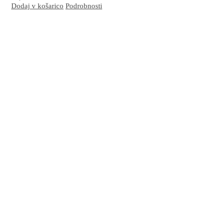
Dodaj v košarico
Podrobnosti
Odlična kombinacija za nego občutljive kože dojenčkov in starostnikov. Blaži in
pomirja razdraženo kožo nagnjeno k vnetju in preprečuje preobčutljivost zaradi
nošenja plenic. Izjemno učinkovita je tudi za nego in preprečevanje posledic dolgega
ležanja.
Več…