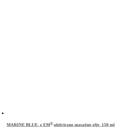
izberete
na
strani
izdelka
®
MARINE BLUE, z EM
aktivirano masažno olje,
150 ml