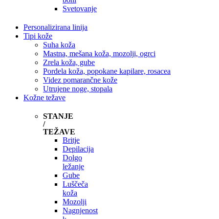
Svetovanje
Personalizirana linija
Tipi kože
Suha koža
Mastna, mešana koža, mozolji, ogrci
Zrela koža, gube
Pordela koža, popokane kapilare, rosacea
Videz pomarančne kože
Utrujene noge, stopala
Kožne težave
STANJE
/
TEŽAVE
Britje
Depilacija
Dolgo
ležanje
Gube
Luščeča
koža
Mozolji
Nagnjenost