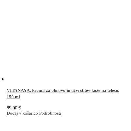
VITANAYA, krema za obnovo in učvrstitev kože na telesu,
150 ml
89,90
€
Dodaj v košarico
Podrobnosti
Z EM
aktivirana pomlajevalna krema za telo dnevno obnavlja kožo, raztaplja
®
odvečno maščobo ter pomaga pri preprečevanju in odpravljanju strij. Z redno
uporabo je koža občutno bolj čvrsta, napeta, prožna in svilnato gladka, tonus pa