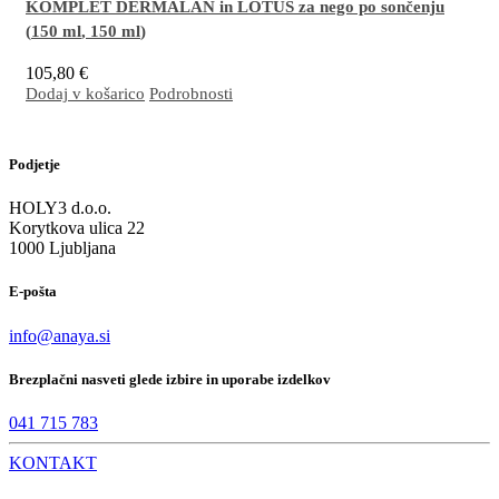
KOMPLET DERMALAN in LOTUS za nego po sončenju
(
150 ml
,
150 ml
)
105,80
€
Dodaj v košarico
Podrobnosti
Odlična kombinacija za učinkovito nego suhe, občutljive, razdražene in/ali luščeče se
kože, nagnjene k dermatitisu, na obrazu in telesu (nadlahti, komolci, goleni, kolena,
stopala, pete). Nepogrešljiva je za nego po sončenju.
Več…
Podjetje
HOLY3 d.o.o.
Korytkova ulica 22
1000 Ljubljana
E-pošta
info@anaya.si
Brezplačni nasveti glede izbire in uporabe izdelkov
041 715 783
KONTAKT