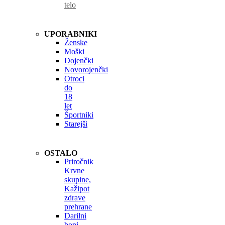
telo
UPORABNIKI
Ženske
Moški
Dojenčki
Novorojenčki
Otroci
do
18
let
Športniki
Starejši
OSTALO
Priročnik
Krvne
skupine,
Kažipot
zdrave
prehrane
Darilni
boni