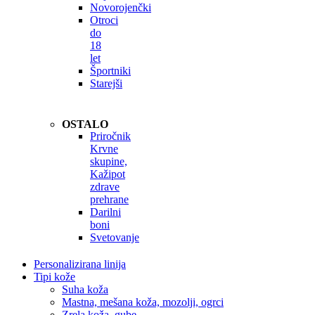
Novorojenčki
Otroci
do
18
let
Športniki
Starejši
OSTALO
Priročnik
Krvne
skupine,
Kažipot
zdrave
prehrane
Darilni
boni
Svetovanje
Personalizirana linija
Tipi kože
Suha koža
Mastna, mešana koža, mozolji, ogrci
Zrela koža, gube