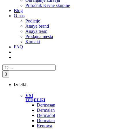
Ohranjanje zdravja
Priročnik Krvne skupine
Blog
O nas
Podjetje
Anaya brand
Anaya team
Prodajna mesta
Kontakt
FAQ
Search
for:
Izdelki
VSI
IZDELKI
Dermasan
Dermalan
Dermadol
Dermatan
Renowa