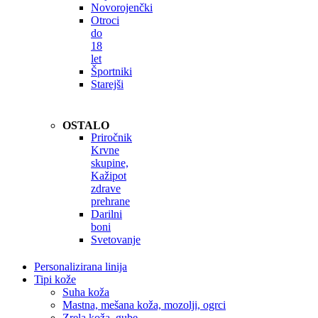
Novorojenčki
Otroci
do
18
let
Športniki
Starejši
OSTALO
Priročnik
Krvne
skupine,
Kažipot
zdrave
prehrane
Darilni
boni
Svetovanje
Personalizirana linija
Tipi kože
Suha koža
Mastna, mešana koža, mozolji, ogrci
Zrela koža, gube