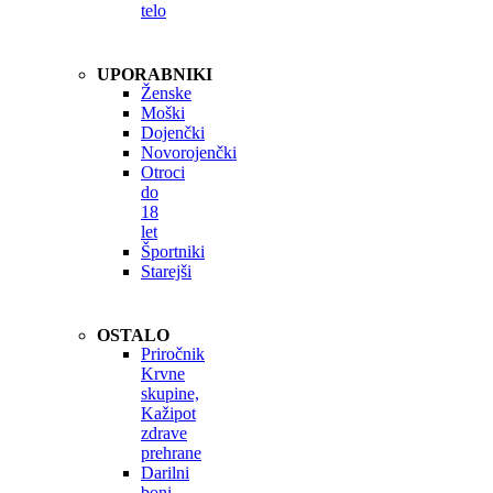
telo
UPORABNIKI
Ženske
Moški
Dojenčki
Novorojenčki
Otroci
do
18
let
Športniki
Starejši
OSTALO
Priročnik
Krvne
skupine,
Kažipot
zdrave
prehrane
Darilni
boni