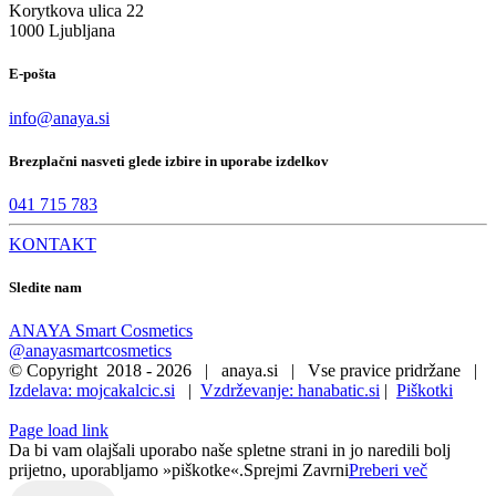
Korytkova ulica 22
1000 Ljubljana
E-pošta
info@anaya.si
Brezplačni nasveti glede izbire in uporabe izdelkov
041 715 783
KONTAKT
Sledite nam
ANAYA Smart Cosmetics
@anayasmartcosmetics
© Copyright 2018 -
2026 | anaya.si | Vse pravice pridržane |
Izdelava: mojcakalcic.si
|
Vzdrževanje: hanabatic.si
|
Piškotki
Page load link
Da bi vam olajšali uporabo naše spletne strani in jo naredili bolj
prijetno, uporabljamo »piškotke«.
Sprejmi
Zavrni
Preberi več