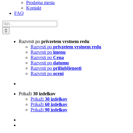
Prodajna mesta
Kontakt
FAQ
Search
for:
Razvrsti po
privzetem vrstnem redu
Razvrsti po
privzetem vrstnem redu
Razvrsti po
imenu
Razvrsti po
Cena
Razvrsti po
datumu
Razvrsti po
priljubljenosti
Razvrsti po
oceni
Prikaži
30 izdelkov
Prikaži
30 izdelkov
Prikaži
60 izdelkov
Prikaži
90 izdelkov