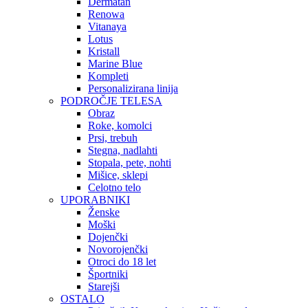
Dermatan
Renowa
Vitanaya
Lotus
Kristall
Marine Blue
Kompleti
Personalizirana linija
PODROČJE TELESA
Obraz
Roke, komolci
Prsi, trebuh
Stegna, nadlahti
Stopala, pete, nohti
Mišice, sklepi
Celotno telo
UPORABNIKI
Ženske
Moški
Dojenčki
Novorojenčki
Otroci do 18 let
Športniki
Starejši
OSTALO