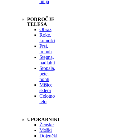
linija
PODROČJE
TELESA
Obraz
Roke,
komolci
Prsi,
trebuh
Stegna,
nadlahti
Stopala,
pete,
nohti
Mišice,
sklepi
Celotno
telo
UPORABNIKI
Ženske
Moški
Dojenčki