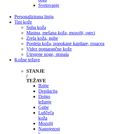
Svetovanje
Personalizirana linija
Tipi kože
Suha koža
Mastna, mešana koža, mozolji, ogrci
Zrela koža, gube
Pordela koža, popokane kapilare, rosacea
Videz pomarančne kože
Utrujene noge, stopala
Kožne težave
STANJE
/
TEŽAVE
Britje
Depilacija
Dolgo
ležanje
Gube
Luščeča
koža
Mozolji
Nagnjenost