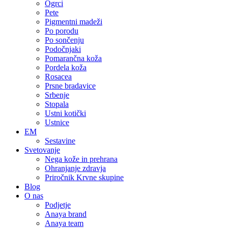
Ogrci
Pete
Pigmentni madeži
Po porodu
Po sončenju
Podočnjaki
Pomarančna koža
Pordela koža
Rosacea
Prsne bradavice
Srbenje
Stopala
Ustni kotički
Ustnice
EM
Sestavine
Svetovanje
Nega kože in prehrana
Ohranjanje zdravja
Priročnik Krvne skupine
Blog
O nas
Podjetje
Anaya brand
Anaya team