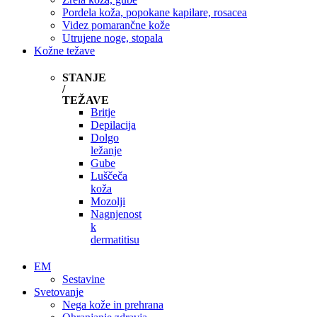
Pordela koža, popokane kapilare, rosacea
Videz pomarančne kože
Utrujene noge, stopala
Kožne težave
STANJE
/
TEŽAVE
Britje
Depilacija
Dolgo
ležanje
Gube
Luščeča
koža
Mozolji
Nagnjenost
k
dermatitisu
EM
Sestavine
Svetovanje
Nega kože in prehrana