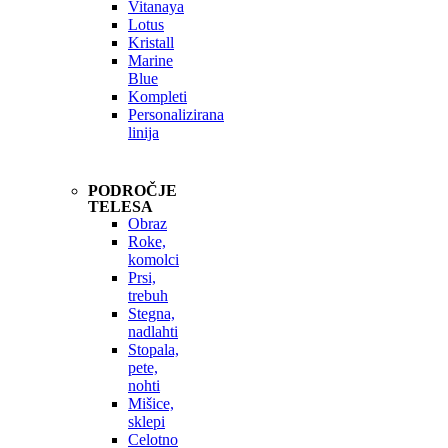
Vitanaya
Lotus
Kristall
Marine
Blue
Kompleti
Personalizirana
linija
PODROČJE
TELESA
Obraz
Roke,
komolci
Prsi,
trebuh
Stegna,
nadlahti
Stopala,
pete,
nohti
Mišice,
sklepi
Celotno