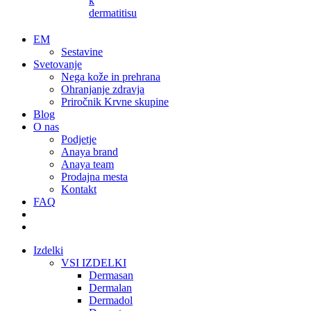
k
dermatitisu
EM
Sestavine
Svetovanje
Nega kože in prehrana
Ohranjanje zdravja
Priročnik Krvne skupine
Blog
O nas
Podjetje
Anaya brand
Anaya team
Prodajna mesta
Kontakt
FAQ
Izdelki
VSI IZDELKI
Dermasan
Dermalan
Dermadol