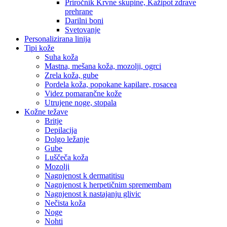
Priročnik Krvne skupine, Kažipot zdrave
prehrane
Darilni boni
Svetovanje
Personalizirana linija
Tipi kože
Suha koža
Mastna, mešana koža, mozolji, ogrci
Zrela koža, gube
Pordela koža, popokane kapilare, rosacea
Videz pomarančne kože
Utrujene noge, stopala
Kožne težave
Britje
Depilacija
Dolgo ležanje
Gube
Luščeča koža
Mozolji
Nagnjenost k dermatitisu
Nagnjenost k herpetičnim spremembam
Nagnjenost k nastajanju glivic
Nečista koža
Noge
Nohti