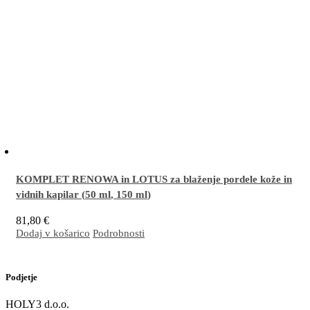
KOMPLET RENOWA in LOTUS za blaženje pordele kože in
vidnih kapilar (
50 ml
,
150 ml
)
81,80
€
Dodaj v košarico
Podrobnosti
Odlična kombinacija za intenzivno dnevno in nočno nego pordele kože in/ali kože z
vidnimi kapilarami na obrazu (rosacea). Učinkovito neguje temne podočnjake.
Več…
Podjetje
HOLY3 d.o.o.