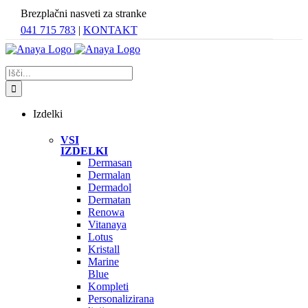
Skip
Brezplačni nasveti za stranke
to
041 715 783
|
KONTAKT
content
Search
for:
Izdelki
VSI
IZDELKI
Dermasan
Dermalan
Dermadol
Dermatan
Renowa
Vitanaya
Lotus
Kristall
Marine
Blue
Kompleti
Personalizirana