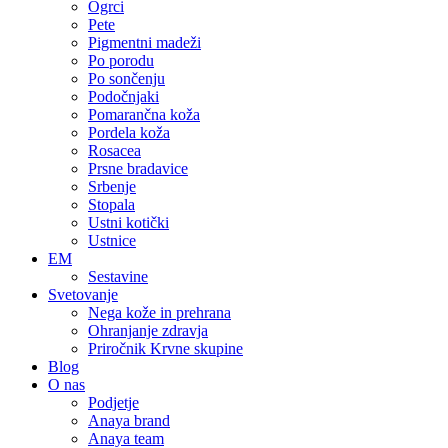
Ogrci
Pete
Pigmentni madeži
Po porodu
Po sončenju
Podočnjaki
Pomarančna koža
Pordela koža
Rosacea
Prsne bradavice
Srbenje
Stopala
Ustni kotički
Ustnice
EM
Sestavine
Svetovanje
Nega kože in prehrana
Ohranjanje zdravja
Priročnik Krvne skupine
Blog
O nas
Podjetje
Anaya brand
Anaya team