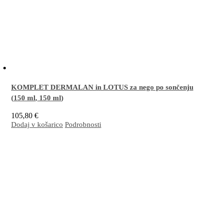
KOMPLET DERMALAN in LOTUS za nego po sončenju
(
150 ml
,
150 ml
)
105,80
€
Dodaj v košarico
Podrobnosti
Odlična kombinacija za učinkovito nego suhe, občutljive, razdražene in/ali luščeče se
kože, nagnjene k dermatitisu, na obrazu in telesu (nadlahti, komolci, goleni, kolena,
stopala, pete). Nepogrešljiva je za nego po sončenju.
Več…