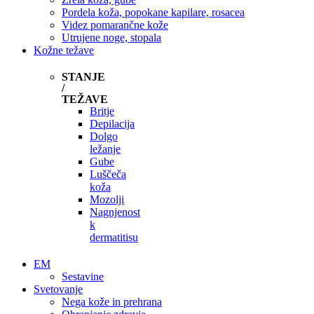
Pordela koža, popokane kapilare, rosacea
Videz pomarančne kože
Utrujene noge, stopala
Kožne težave
STANJE
/
TEŽAVE
Britje
Depilacija
Dolgo
ležanje
Gube
Luščeča
koža
Mozolji
Nagnjenost
k
dermatitisu
EM
Sestavine
Svetovanje
Nega kože in prehrana