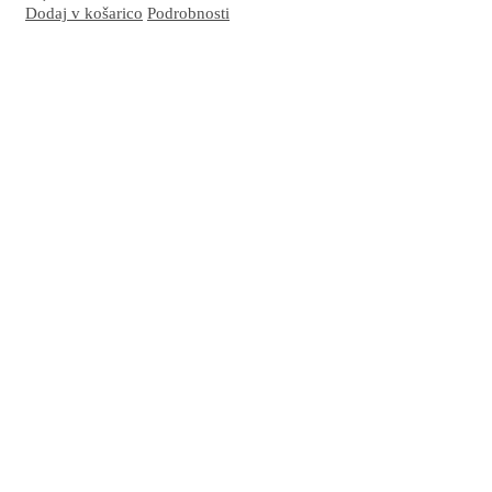
Dodaj v košarico
Podrobnosti
Odlična kombinacija za nego občutljive, mastne/mešane kože nagnjene k vnetju in
nastanku aken. Spodbuja normalno delovanje kože in njeno globinsko obnavljanje ter
jo oskrbi z vsem potrebnim za učinkovito delovanje obrambnih mehanizmov.
Več…