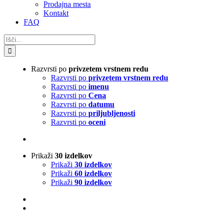
Prodajna mesta
Kontakt
FAQ
Search
for:
Razvrsti po
privzetem vrstnem redu
Razvrsti po
privzetem vrstnem redu
Razvrsti po
imenu
Razvrsti po
Cena
Razvrsti po
datumu
Razvrsti po
priljubljenosti
Razvrsti po
oceni
Prikaži
30 izdelkov
Prikaži
30 izdelkov
Prikaži
60 izdelkov
Prikaži
90 izdelkov