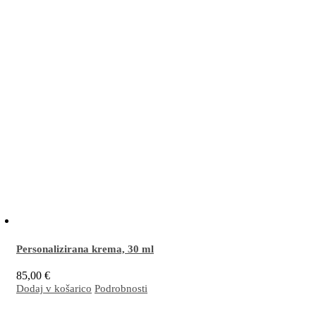
Personalizirana krema,
30 ml
85,00
€
Dodaj v košarico
Podrobnosti
Personalizirana krema je unikaten izdelek, narejen izključno za vašo kožo. Izdelamo
jo po unikatnih recepturah glede na tip in trenutno stanje vaše kože na podlagi