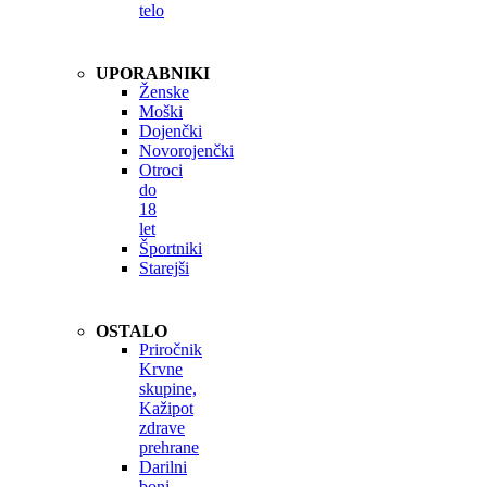
telo
UPORABNIKI
Ženske
Moški
Dojenčki
Novorojenčki
Otroci
do
18
let
Športniki
Starejši
OSTALO
Priročnik
Krvne
skupine,
Kažipot
zdrave
prehrane
Darilni
boni