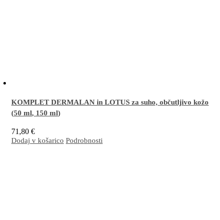
KOMPLET DERMALAN in LOTUS za suho, občutljivo kožo
(
50 ml
,
150 ml
)
71,80
€
Dodaj v košarico
Podrobnosti
Odlična kombinacija za učinkovito nego suhe, občutljive, razdražene in/ali luščeče se
kože nagnjene k dermatitisu – na obrazu in telesu (nadlahti, komolci, goleni, kolena,
stopala, pete). Nepogrešljiva je za nego po sončenju.
Več…