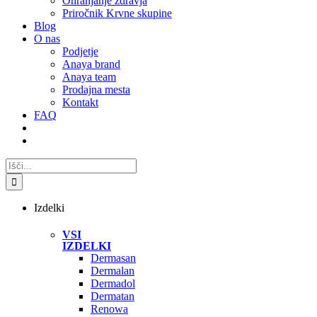
Ohranjanje zdravja
Priročnik Krvne skupine
Blog
O nas
Podjetje
Anaya brand
Anaya team
Prodajna mesta
Kontakt
FAQ
Search
for:
Izdelki
VSI
IZDELKI
Dermasan
Dermalan
Dermadol
Dermatan
Renowa