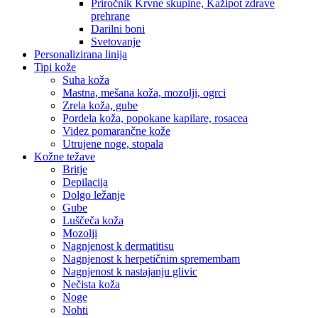
Priročnik Krvne skupine, Kažipot zdrave
prehrane
Darilni boni
Svetovanje
Personalizirana linija
Tipi kože
Suha koža
Mastna, mešana koža, mozolji, ogrci
Zrela koža, gube
Pordela koža, popokane kapilare, rosacea
Videz pomarančne kože
Utrujene noge, stopala
Kožne težave
Britje
Depilacija
Dolgo ležanje
Gube
Luščeča koža
Mozolji
Nagnjenost k dermatitisu
Nagnjenost k herpetičnim spremembam
Nagnjenost k nastajanju glivic
Nečista koža
Noge
Nohti