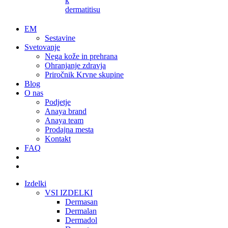
k
dermatitisu
EM
Sestavine
Svetovanje
Nega kože in prehrana
Ohranjanje zdravja
Priročnik Krvne skupine
Blog
O nas
Podjetje
Anaya brand
Anaya team
Prodajna mesta
Kontakt
FAQ
Izdelki
VSI IZDELKI
Dermasan
Dermalan
Dermadol