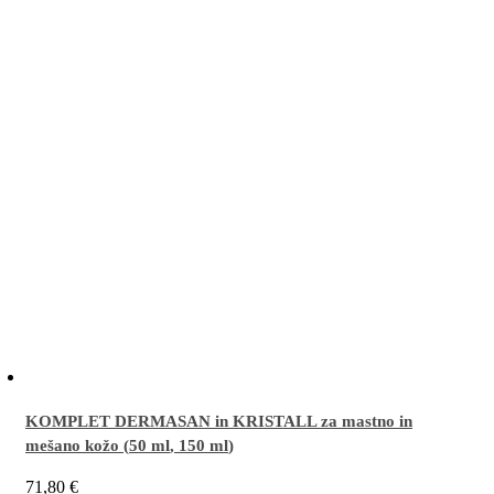
KOMPLET DERMASAN in KRISTALL za mastno in
mešano kožo (
50 ml
,
150 ml
)
71,80
€