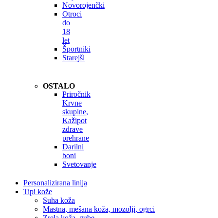
Novorojenčki
Otroci
do
18
let
Športniki
Starejši
OSTALO
Priročnik
Krvne
skupine,
Kažipot
zdrave
prehrane
Darilni
boni
Svetovanje
Personalizirana linija
Tipi kože
Suha koža
Mastna, mešana koža, mozolji, ogrci
Zrela koža, gube