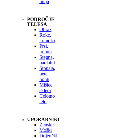
linija
PODROČJE
TELESA
Obraz
Roke,
komolci
Prsi,
trebuh
Stegna,
nadlahti
Stopala,
pete,
nohti
Mišice,
sklepi
Celotno
telo
UPORABNIKI
Ženske
Moški
Dojenčki