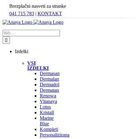
Skip
Brezplačni nasveti za stranke
to
041 715 783
|
KONTAKT
content
Search
for:
Izdelki
VSI
IZDELKI
Dermasan
Dermalan
Dermadol
Dermatan
Renowa
Vitanaya
Lotus
Kristall
Marine
Blue
Kompleti
Personalizirana