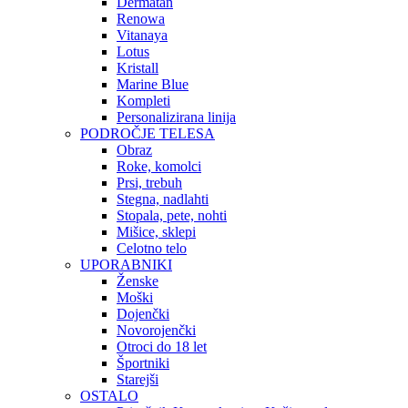
Dermatan
Renowa
Vitanaya
Lotus
Kristall
Marine Blue
Kompleti
Personalizirana linija
PODROČJE TELESA
Obraz
Roke, komolci
Prsi, trebuh
Stegna, nadlahti
Stopala, pete, nohti
Mišice, sklepi
Celotno telo
UPORABNIKI
Ženske
Moški
Dojenčki
Novorojenčki
Otroci do 18 let
Športniki
Starejši
OSTALO