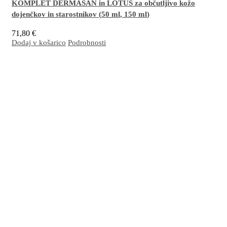
KOMPLET DERMASAN in LOTUS za občutljivo kožo
dojenčkov in starostnikov (
50 ml
,
150 ml
)
71,80
€
Dodaj v košarico
Podrobnosti
Odlična kombinacija za nego občutljive kože dojenčkov in starostnikov. Blaži in
pomirja razdraženo kožo nagnjeno k vnetju in preprečuje preobčutljivost zaradi
nošenja plenic. Izjemno učinkovita je tudi za nego in preprečevanje posledic dolgega
ležanja.
Več…