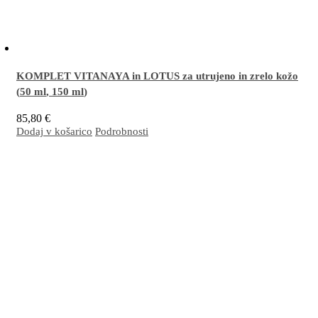
KOMPLET VITANAYA in LOTUS za utrujeno in zrelo kožo
(
50 ml
,
150 ml
)
85,80
€
Dodaj v košarico
Podrobnosti
Odlična kombinacija za učinkovito dnevno
obnovo kože ter ohranjanje svežega in
mladostnega videza
. Z redno uporabo koža postane občutno bolj čvrsta, napeta, gube
manj izrazite, tonus pa vidno izboljšan
.
Več…