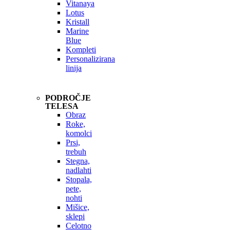
Vitanaya
Lotus
Kristall
Marine
Blue
Kompleti
Personalizirana
linija
PODROČJE
TELESA
Obraz
Roke,
komolci
Prsi,
trebuh
Stegna,
nadlahti
Stopala,
pete,
nohti
Mišice,
sklepi
Celotno