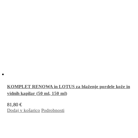
KOMPLET RENOWA in LOTUS za blaženje pordele kože in
vidnih kapilar (
50 ml
,
150 ml
)
81,80
€
Dodaj v košarico
Podrobnosti
Odlična kombinacija za intenzivno dnevno in nočno nego pordele kože in/ali kože z
vidnimi kapilarami na obrazu (rosacea). Učinkovito neguje temne podočnjake.
Več…