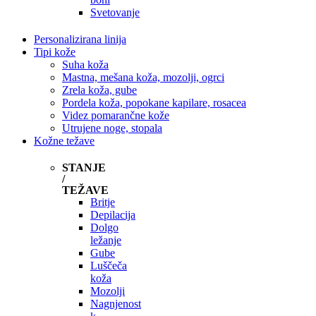
Svetovanje
Personalizirana linija
Tipi kože
Suha koža
Mastna, mešana koža, mozolji, ogrci
Zrela koža, gube
Pordela koža, popokane kapilare, rosacea
Videz pomarančne kože
Utrujene noge, stopala
Kožne težave
STANJE
/
TEŽAVE
Britje
Depilacija
Dolgo
ležanje
Gube
Luščeča
koža
Mozolji
Nagnjenost