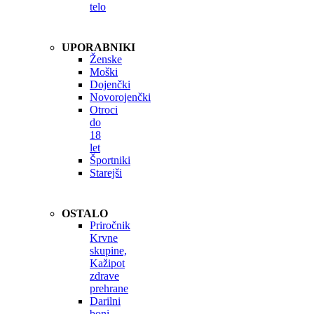
telo
UPORABNIKI
Ženske
Moški
Dojenčki
Novorojenčki
Otroci
do
18
let
Športniki
Starejši
OSTALO
Priročnik
Krvne
skupine,
Kažipot
zdrave
prehrane
Darilni
boni