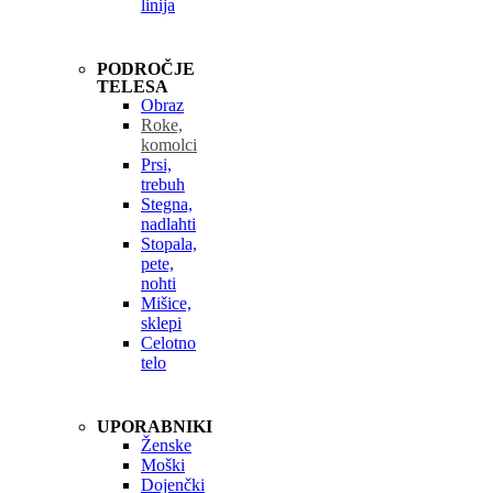
linija
PODROČJE
TELESA
Obraz
Roke,
komolci
Prsi,
trebuh
Stegna,
nadlahti
Stopala,
pete,
nohti
Mišice,
sklepi
Celotno
telo
UPORABNIKI
Ženske
Moški
Dojenčki