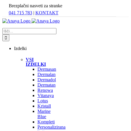
Skip
Brezplačni nasveti za stranke
to
041 715 783
|
KONTAKT
content
Search
for:
Izdelki
VSI
IZDELKI
Dermasan
Dermalan
Dermadol
Dermatan
Renowa
Vitanaya
Lotus
Kristall
Marine
Blue
Kompleti
Personalizirana