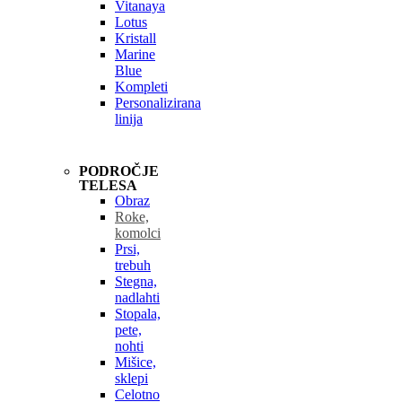
Vitanaya
Lotus
Kristall
Marine
Blue
Kompleti
Personalizirana
linija
PODROČJE
TELESA
Obraz
Roke,
komolci
Prsi,
trebuh
Stegna,
nadlahti
Stopala,
pete,
nohti
Mišice,
sklepi
Celotno