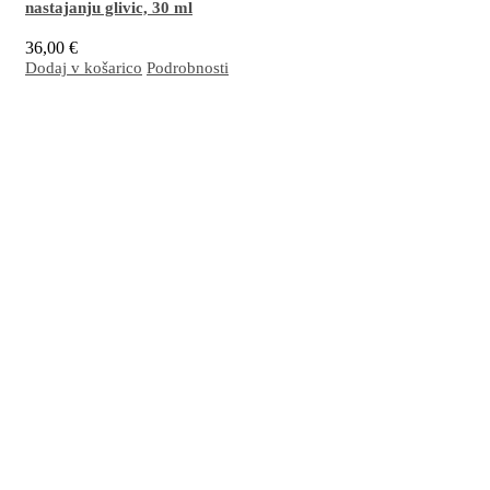
nastajanju glivic,
30 ml
36,00
€
Dodaj v košarico
Podrobnosti
Z EM
aktivirana krema je namenjena negi kože in nohtov, nagnjenih k razvoju
®
glivičnih sprememb. Ščiti jih pred neželjenimi mikroorganizmi in zunanjimi vplivi.
Več…