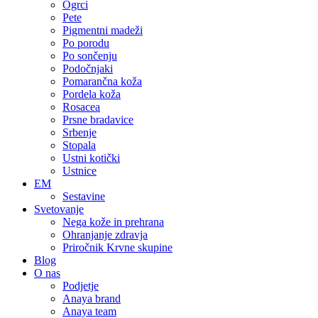
Ogrci
Pete
Pigmentni madeži
Po porodu
Po sončenju
Podočnjaki
Pomarančna koža
Pordela koža
Rosacea
Prsne bradavice
Srbenje
Stopala
Ustni kotički
Ustnice
EM
Sestavine
Svetovanje
Nega kože in prehrana
Ohranjanje zdravja
Priročnik Krvne skupine
Blog
O nas
Podjetje
Anaya brand
Anaya team