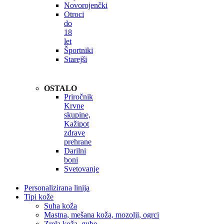
Novorojenčki
Otroci
do
18
let
Športniki
Starejši
OSTALO
Priročnik
Krvne
skupine,
Kažipot
zdrave
prehrane
Darilni
boni
Svetovanje
Personalizirana linija
Tipi kože
Suha koža
Mastna, mešana koža, mozolji, ogrci
Zrela koža, gube