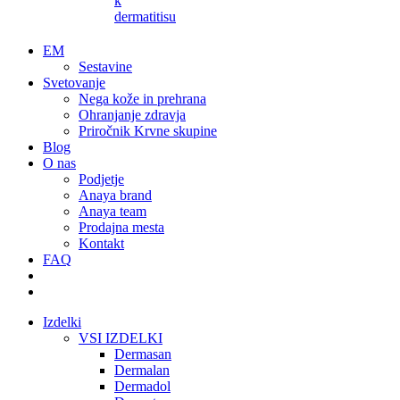
k
dermatitisu
EM
Sestavine
Svetovanje
Nega kože in prehrana
Ohranjanje zdravja
Priročnik Krvne skupine
Blog
O nas
Podjetje
Anaya brand
Anaya team
Prodajna mesta
Kontakt
FAQ
Izdelki
VSI IZDELKI
Dermasan
Dermalan
Dermadol