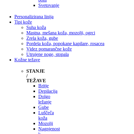
Svetovanje
Personalizirana linija
Tipi kože
Suha koža
Mastna, mešana koža, mozolji, ogrci
Zrela koža, gube
Pordela koža, popokane kapilare, rosacea
Videz pomarančne kože
Utrujene noge, stopala
Kožne težave
STANJE
/
TEŽAVE
Britje
Depilacija
Dolgo
ležanje
Gube
Luščeča
koža
Mozolji
Nagnjenost