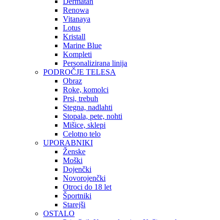
Dermatan
Renowa
Vitanaya
Lotus
Kristall
Marine Blue
Kompleti
Personalizirana linija
PODROČJE TELESA
Obraz
Roke, komolci
Prsi, trebuh
Stegna, nadlahti
Stopala, pete, nohti
Mišice, sklepi
Celotno telo
UPORABNIKI
Ženske
Moški
Dojenčki
Novorojenčki
Otroci do 18 let
Športniki
Starejši
OSTALO