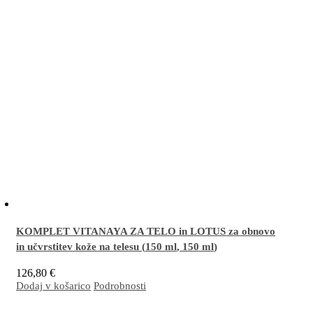
KOMPLET VITANAYA ZA TELO in LOTUS za obnovo
in učvrstitev kože na telesu (
150 ml
,
150 ml
)
126,80
€
Dodaj v košarico
Podrobnosti
Odlična kombinacija za obnovo in učvrstitev kože na stegnih, bokih, trebuhu, prsih
in rokah. Preprečuje in vidno zmanjšuje strije.
Več…