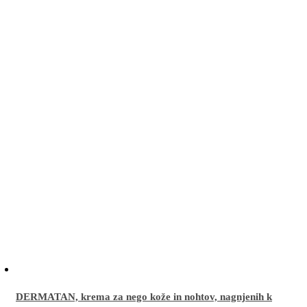
izberete
na
strani
izdelka
DERMATAN, krema za nego kože in nohtov, nagnjenih k