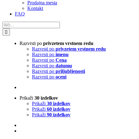
Prodajna mesta
Kontakt
FAQ
Search
for:
Razvrsti po
privzetem vrstnem redu
Razvrsti po
privzetem vrstnem redu
Razvrsti po
imenu
Razvrsti po
Cena
Razvrsti po
datumu
Razvrsti po
priljubljenosti
Razvrsti po
oceni
Prikaži
30 izdelkov
Prikaži
30 izdelkov
Prikaži
60 izdelkov
Prikaži
90 izdelkov