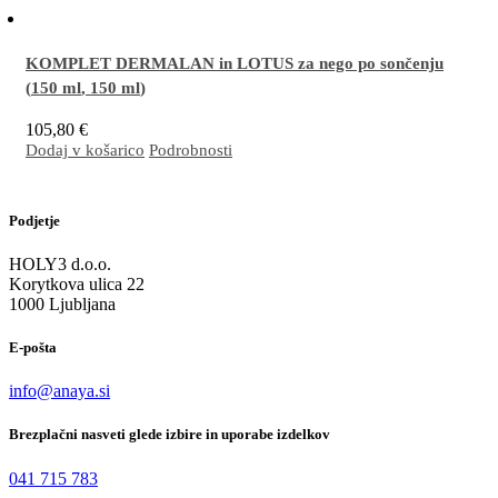
KOMPLET DERMALAN in LOTUS za nego po sončenju
(
150 ml
,
150 ml
)
105,80
€
Dodaj v košarico
Podrobnosti
Odlična kombinacija za učinkovito nego suhe, občutljive, razdražene in/ali luščeče se
kože, nagnjene k dermatitisu, na obrazu in telesu (nadlahti, komolci, goleni, kolena,
stopala, pete). Nepogrešljiva je za nego po sončenju.
Več…
Podjetje
HOLY3 d.o.o.
Korytkova ulica 22
1000 Ljubljana
E-pošta
info@anaya.si
Brezplačni nasveti glede izbire in uporabe izdelkov
041 715 783