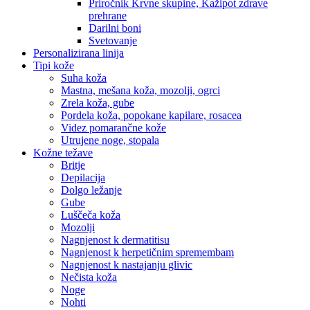
Priročnik Krvne skupine, Kažipot zdrave
prehrane
Darilni boni
Svetovanje
Personalizirana linija
Tipi kože
Suha koža
Mastna, mešana koža, mozolji, ogrci
Zrela koža, gube
Pordela koža, popokane kapilare, rosacea
Videz pomarančne kože
Utrujene noge, stopala
Kožne težave
Britje
Depilacija
Dolgo ležanje
Gube
Luščeča koža
Mozolji
Nagnjenost k dermatitisu
Nagnjenost k herpetičnim spremembam
Nagnjenost k nastajanju glivic
Nečista koža
Noge
Nohti