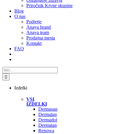
Ohranjanje zdravja
Priročnik Krvne skupine
Blog
O nas
Podjetje
Anaya brand
Anaya team
Prodajna mesta
Kontakt
FAQ
Search
for:
Izdelki
VSI
IZDELKI
Dermasan
Dermalan
Dermadol
Dermatan
Renowa