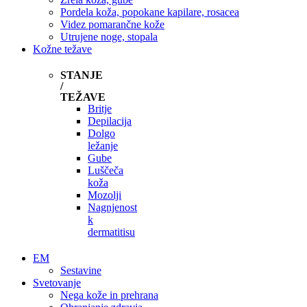
Pordela koža, popokane kapilare, rosacea
Videz pomarančne kože
Utrujene noge, stopala
Kožne težave
STANJE
/
TEŽAVE
Britje
Depilacija
Dolgo
ležanje
Gube
Luščeča
koža
Mozolji
Nagnjenost
k
dermatitisu
EM
Sestavine
Svetovanje
Nega kože in prehrana