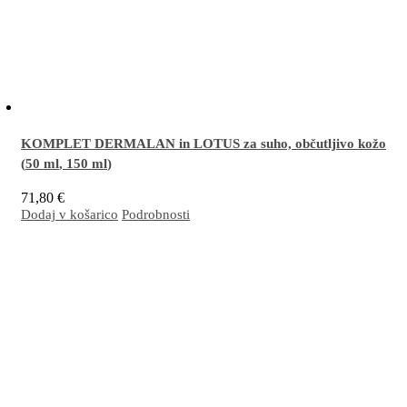
KOMPLET DERMALAN in LOTUS za suho, občutljivo kožo
(
50 ml
,
150 ml
)
71,80
€
Dodaj v košarico
Podrobnosti
Odlična kombinacija za učinkovito nego suhe, občutljive, razdražene in/ali luščeče se
kože nagnjene k dermatitisu – na obrazu in telesu (nadlahti, komolci, goleni, kolena,
stopala, pete). Nepogrešljiva je za nego po sončenju.
Več…