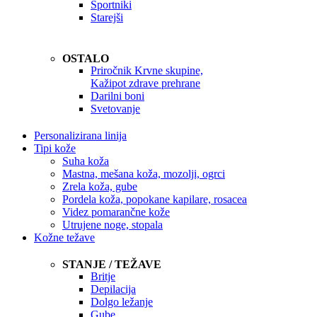
Športniki
Starejši
OSTALO
Priročnik Krvne skupine,
Kažipot zdrave prehrane
Darilni boni
Svetovanje
Personalizirana linija
Tipi kože
Suha koža
Mastna, mešana koža, mozolji, ogrci
Zrela koža, gube
Pordela koža, popokane kapilare, rosacea
Videz pomarančne kože
Utrujene noge, stopala
Kožne težave
STANJE / TEŽAVE
Britje
Depilacija
Dolgo ležanje
Gube