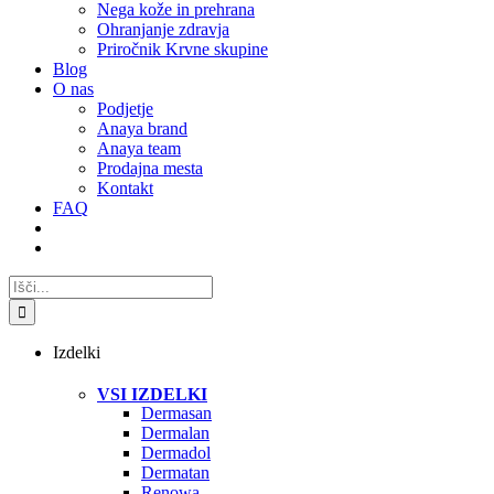
Nega kože in prehrana
Ohranjanje zdravja
Priročnik Krvne skupine
Blog
O nas
Podjetje
Anaya brand
Anaya team
Prodajna mesta
Kontakt
FAQ
Search
for:
Izdelki
VSI IZDELKI
Dermasan
Dermalan
Dermadol
Dermatan
Renowa