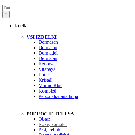
Search
for:
Izdelki
VSI IZDELKI
Dermasan
Dermalan
Dermadol
Dermatan
Renowa
Vitanaya
Lotus
Kristall
Marine Blue
Kompleti
Personalizirana linija
PODROČJE TELESA
Obraz
Roke, komolci
Prsi, trebuh