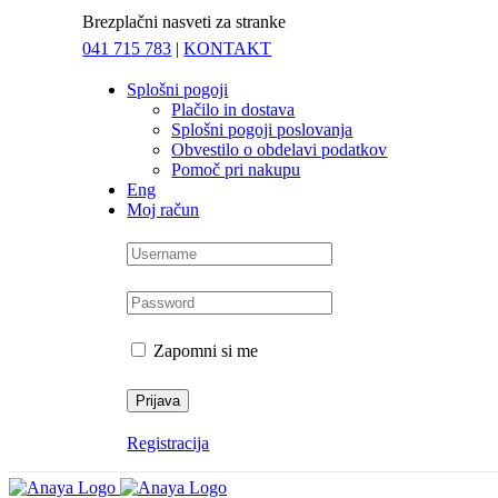
Skip
Brezplačni nasveti za stranke
to
041 715 783
|
KONTAKT
content
Splošni pogoji
Plačilo in dostava
Splošni pogoji poslovanja
Obvestilo o obdelavi podatkov
Pomoč pri nakupu
Eng
Moj račun
Zapomni si me
Registracija