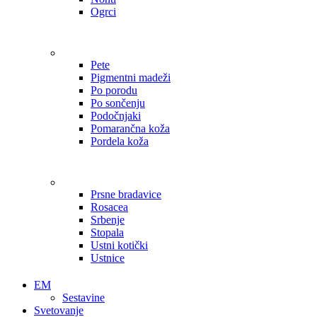
Ogrci
Pete
Pigmentni madeži
Po porodu
Po sončenju
Podočnjaki
Pomarančna koža
Pordela koža
Prsne bradavice
Rosacea
Srbenje
Stopala
Ustni kotički
Ustnice
EM
Sestavine
Svetovanje