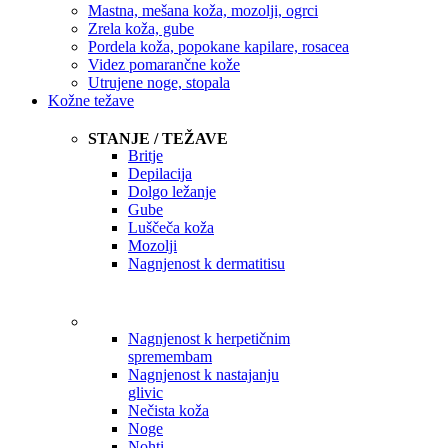
Mastna, mešana koža, mozolji, ogrci
Zrela koža, gube
Pordela koža, popokane kapilare, rosacea
Videz pomarančne kože
Utrujene noge, stopala
Kožne težave
STANJE / TEŽAVE
Britje
Depilacija
Dolgo ležanje
Gube
Luščeča koža
Mozolji
Nagnjenost k dermatitisu
Nagnjenost k herpetičnim
spremembam
Nagnjenost k nastajanju
glivic
Nečista koža
Noge
Nohti