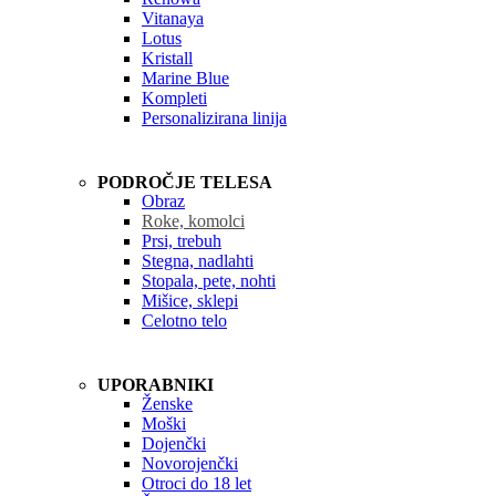
Vitanaya
Lotus
Kristall
Marine Blue
Kompleti
Personalizirana linija
PODROČJE TELESA
Obraz
Roke, komolci
Prsi, trebuh
Stegna, nadlahti
Stopala, pete, nohti
Mišice, sklepi
Celotno telo
UPORABNIKI
Ženske
Moški
Dojenčki
Novorojenčki
Otroci do 18 let