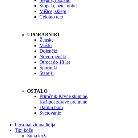
Stegna, nadlahti
Stopala, pete, nohti
Mišice, sklepi
Celotno telo
UPORABNIKI
Ženske
Moški
Dojenčki
Novorojenčki
Otroci do 18 let
Športniki
Starejši
OSTALO
Priročnik Krvne skupine,
Kažipot zdrave prehrane
Darilni boni
Svetovanje
Personalizirana linija
Tipi kože
Suha koža