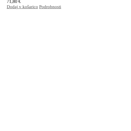
71,80
€
Dodaj v košarico
Podrobnosti
Odlična kombinacija za nego občutljive, mastne/mešane kože nagnjene k vnetju in nastank
Spodbuja normalno delovanje kože in njeno globinsko obnavljanje ter jo oskrbi z vsem p
učinkovito delovanje obrambnih mehanizmov.
Več…