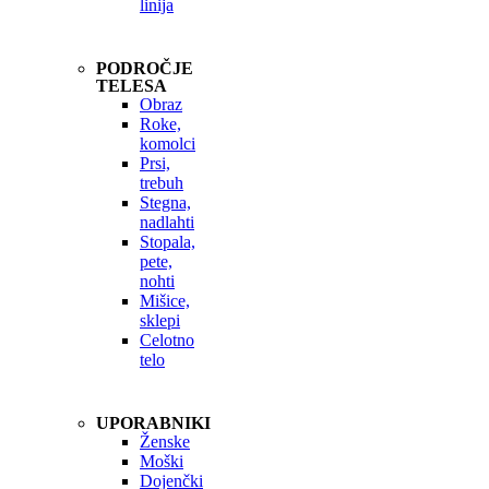
linija
PODROČJE
TELESA
Obraz
Roke,
komolci
Prsi,
trebuh
Stegna,
nadlahti
Stopala,
pete,
nohti
Mišice,
sklepi
Celotno
telo
UPORABNIKI
Ženske
Moški
Dojenčki