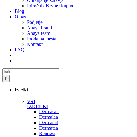
Ohranjanje zdravja
Priročnik Krvne skupine
Blog
O nas
Podjetje
Anaya brand
Anaya team
Prodajna mesta
Kontakt
FAQ
Search
for:
Izdelki
VSI
IZDELKI
Dermasan
Dermalan
Dermadol
Dermatan
Renowa