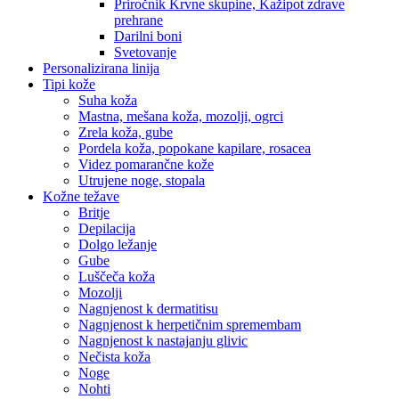
Priročnik Krvne skupine, Kažipot zdrave
prehrane
Darilni boni
Svetovanje
Personalizirana linija
Tipi kože
Suha koža
Mastna, mešana koža, mozolji, ogrci
Zrela koža, gube
Pordela koža, popokane kapilare, rosacea
Videz pomarančne kože
Utrujene noge, stopala
Kožne težave
Britje
Depilacija
Dolgo ležanje
Gube
Luščeča koža
Mozolji
Nagnjenost k dermatitisu
Nagnjenost k herpetičnim spremembam
Nagnjenost k nastajanju glivic
Nečista koža
Noge
Nohti