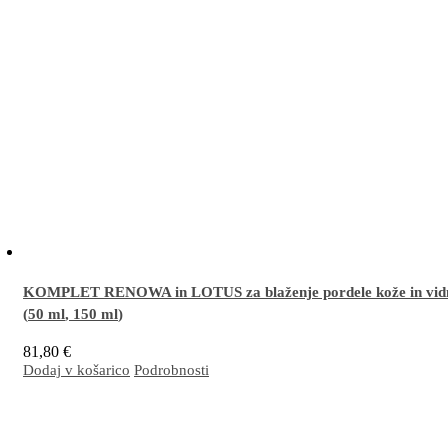
KOMPLET RENOWA in LOTUS za blaženje pordele kože in vidn
(
50 ml
,
150 ml
)
81,80
€
Dodaj v košarico
Podrobnosti
Odlična kombinacija za intenzivno dnevno in nočno nego pordele kože in/ali kože z vidnim
obrazu (rosacea). Učinkovito neguje temne podočnjake.
Več…