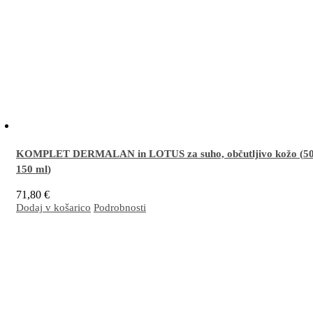
KOMPLET DERMALAN in LOTUS za suho, občutljivo kožo (
5
150 ml
)
71,80
€
Dodaj v košarico
Podrobnosti
Odlična kombinacija za učinkovito nego suhe, občutljive, razdražene in/ali luščeče se kož
dermatitisu – na obrazu in telesu (nadlahti, komolci, goleni, kolena, stopala, pete). Nepogre
nego po sončenju.
Več…