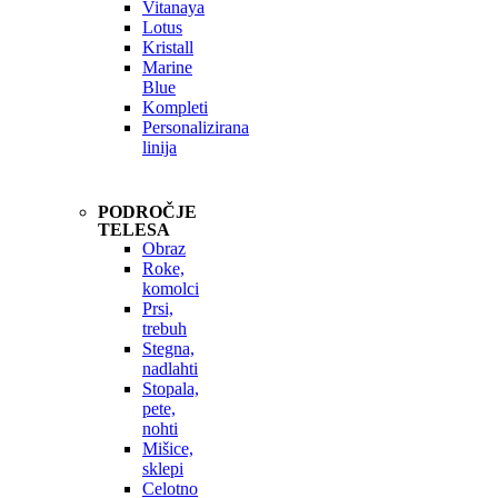
Vitanaya
Lotus
Kristall
Marine
Blue
Kompleti
Personalizirana
linija
PODROČJE
TELESA
Obraz
Roke,
komolci
Prsi,
trebuh
Stegna,
nadlahti
Stopala,
pete,
nohti
Mišice,
sklepi
Celotno