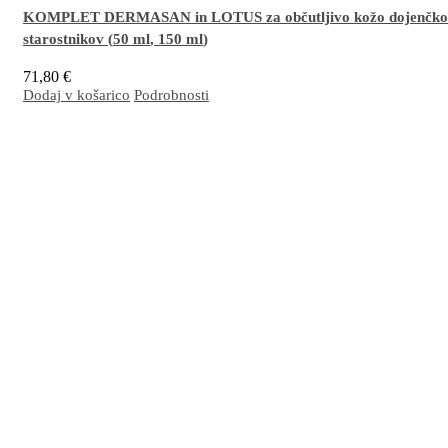
KOMPLET DERMASAN in LOTUS za občutljivo kožo dojenčko
starostnikov (
50 ml
,
150 ml
)
71,80
€
Dodaj v košarico
Podrobnosti
Odlična kombinacija za nego občutljive kože dojenčkov in starostnikov. Blaži in pomirja 
nagnjeno k vnetju in preprečuje preobčutljivost zaradi nošenja plenic. Izjemno učinkovita j
in preprečevanje posledic dolgega ležanja.
Več…