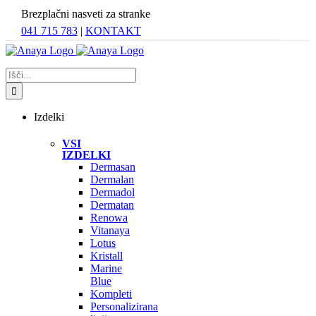
Skip
Brezplačni nasveti za stranke
to
041 715 783
|
KONTAKT
content
Search
for:
Izdelki
VSI
IZDELKI
Dermasan
Dermalan
Dermadol
Dermatan
Renowa
Vitanaya
Lotus
Kristall
Marine
Blue
Kompleti
Personalizirana