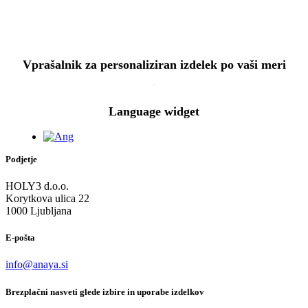
Vprašalnik za personaliziran izdelek po vaši meri
Language widget
Podjetje
HOLY3 d.o.o.
Korytkova ulica 22
1000 Ljubljana
E-pošta
info@anaya.si
Brezplačni nasveti glede izbire in uporabe izdelkov