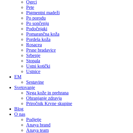
Ogrci
Pete
Pigmentni madeži
Po porodu
Po sončenju
Podočnjaki
Pomarančna koža
Pordela koža
Rosacea
Prsne bradavice
Srbenje
Stopala
Ustni kotički
Ustnice
EM
Sestavine
Svetovanje
Nega kože in prehrana
Ohranjanje zdravja
Priročnik Krvne skupine
Blog
O nas
Podjetje
Anaya brand
Anaya team