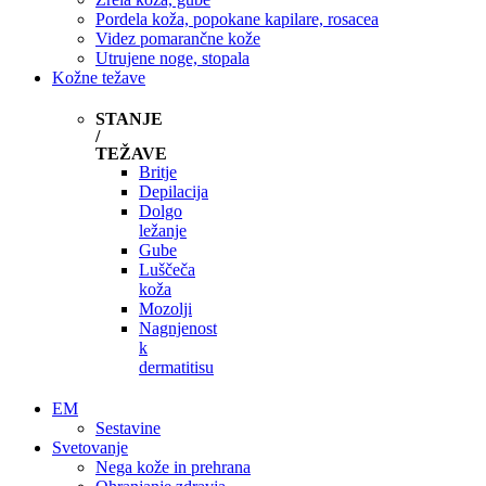
Pordela koža, popokane kapilare, rosacea
Videz pomarančne kože
Utrujene noge, stopala
Kožne težave
STANJE
/
TEŽAVE
Britje
Depilacija
Dolgo
ležanje
Gube
Luščeča
koža
Mozolji
Nagnjenost
k
dermatitisu
EM
Sestavine
Svetovanje
Nega kože in prehrana