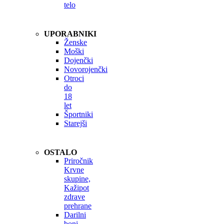
telo
UPORABNIKI
Ženske
Moški
Dojenčki
Novorojenčki
Otroci
do
18
let
Športniki
Starejši
OSTALO
Priročnik
Krvne
skupine,
Kažipot
zdrave
prehrane
Darilni
boni