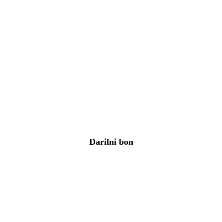
Kdo bo uporabljal izdelek?
Ženska
Moški
Otrok do 18 let
Dojenček
Športnik
Preverite rezultate
Darilni bon