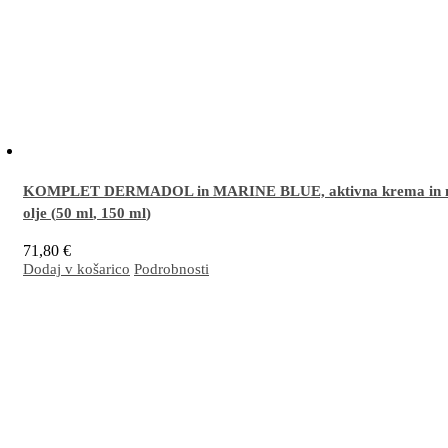
KOMPLET DERMADOL in MARINE BLUE, aktivna krema in 
olje (
50 ml
,
150 ml
)
71,80
€
Dodaj v košarico
Podrobnosti
Odlična kombinacija za masaže, lajšanje težav v predelih mišic in sklepov ter pomirjanje ut
in nemirnih nog/stopal.
Več…