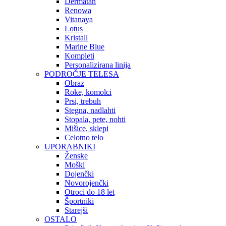
Dermatan
Renowa
Vitanaya
Lotus
Kristall
Marine Blue
Kompleti
Personalizirana linija
PODROČJE TELESA
Obraz
Roke, komolci
Prsi, trebuh
Stegna, nadlahti
Stopala, pete, nohti
Mišice, sklepi
Celotno telo
UPORABNIKI
Ženske
Moški
Dojenčki
Novorojenčki
Otroci do 18 let
Športniki
Starejši
OSTALO