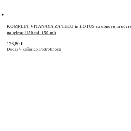
KOMPLET VITANAYA ZA TELO in LOTUS za obnovo in učvrst
na telesu (
150 ml
,
150 ml
)
126,80
€
Dodaj v košarico
Podrobnosti
Odlična kombinacija za obnovo in učvrstitev kože na stegnih, bokih, trebuhu, prsih in rok
in vidno zmanjšuje strije.
Več…