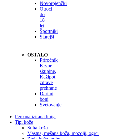
Novorojenčki
Otroci
do
18
let
Športniki
Starejši
OSTALO
Priročnik
Krvne
skupine,
Kažipot
zdrave
prehrane
Darilni
boni
Svetovanje
Personalizirana linija
Tipi kože
Suha koža
Mastna, mešana koža, mozolji, ogrci
Zrela koža, gube