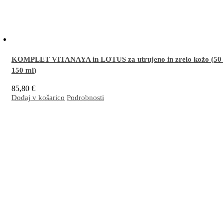
KOMPLET VITANAYA in LOTUS za utrujeno in zrelo kožo (
50
150 ml
)
85,80
€
Dodaj v košarico
Podrobnosti
Odlična kombinacija za učinkovito dnevno
obnovo kože ter ohranjanje svežega in mladost
redno uporabo koža postane občutno bolj čvrsta, napeta, gube manj izrazite, tonus pa vidn
izboljšan
.
Več…