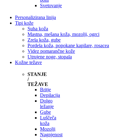
Svetovanje
Personalizirana linija
Tipi kože
Suha koža
Mastna, mešana koža, mozolji, ogrci
Zrela koža, gube
Pordela koža, popokane kapilare, rosacea
Videz pomarančne kože
Utrujene noge, stopala
Kožne težave
STANJE
/
TEŽAVE
Britje
Depilacija
Dolgo
ležanje
Gube
Luščeča
koža
Mozolji
Nagnjenost