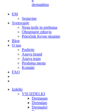
k
dermatitisu
EM
Sestavine
Svetovanje
Nega kože in prehrana
Ohranjanje zdravja
Priročnik Krvne skupine
Blog
O nas
Podjetje
Anaya brand
Anaya team
Prodajna mesta
Kontakt
FAQ
Izdelki
VSI IZDELKI
Dermasan
Dermalan
Dermadol